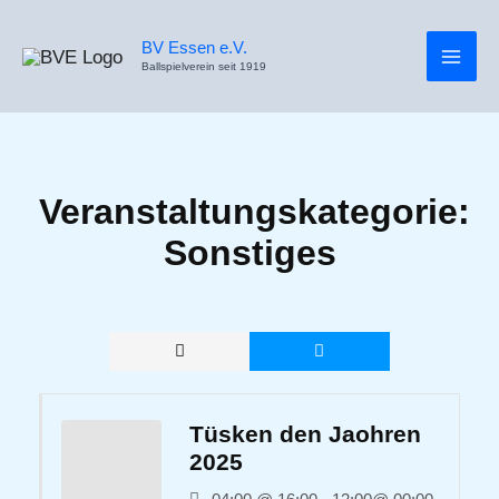
Inhalt
Zum
springen
Inhalt
BV Essen e.V.
Ballspielverein seit 1919
springen
Veranstaltungskategorie:
Sonstiges
Tüsken den Jaohren
2025