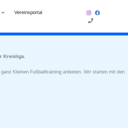
Vereinsportal
mit 3:0. Dies war im Jahr 1919 und in den letzten fünf
 Kreisliga.
ganz Kleinen Fußballtraining anbieten. Wir starten mit den