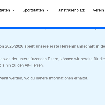
tarten
Sportstätten
Kunstrasenplatz
Verein
 die Mannschaft des FC Spiel Sport Quakenbrück und gewann 
on 2025/2026 spielt unsere erste Herrenmannschaft in der
wie der unterstützenden Eltern, können wir bereits für die 
is hin zu den Alt-Herren.
lt werden, wo du nähere Informationen erhältst.