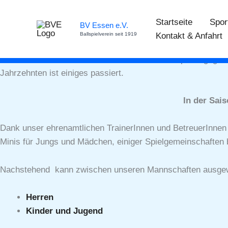
Inhalt
Zum
springen
Inhalt
Startseite
Spor
BV Essen e.V.
springen
Ballspielverein seit 1919
Kontakt & Anfahrt
Unsere Fußballabteilung
Die erste Fußballmannschaft unseres Vereins spielte gegen
Jahrzehnten ist einiges passiert.
In der Sais
Dank unser ehrenamtlichen TrainerInnen und BetreuerInnen so
Minis für Jungs und Mädchen, einiger Spielgemeinschaften b
Nachstehend kann zwischen unseren Mannschaften ausgewäh
Herren
Kinder und Jugend